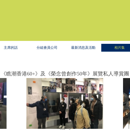
主席的話
分組會員公司
最新消息及活動
相片集
《瞧潮香港60+》及《榮念曾創作50年》展覽私人導賞團